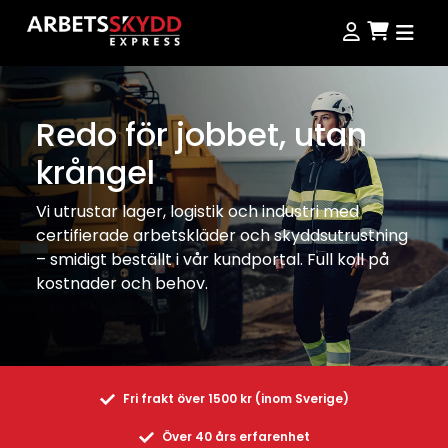
Produkter
Redo för jobbet, utan
krångel
Produkter
Kampanjer
Vi utrustar lager, logistik och industri med
certifierade arbetskläder och skyddsutrustning
NordWear
– smidigt beställt i vår kundportal. Full koll på
Guider
kostnader och behov.
Outlet
Köpvillkor
Se alla produkter
Storleksguide
Jobba hos oss
Fri frakt över 1500 kr (inom Sverige)
Över 40 års erfarenhet