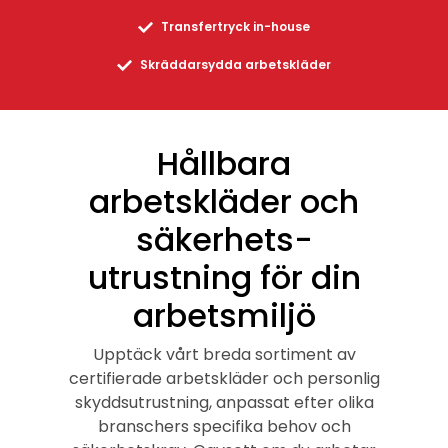
Transfertryck in-house
Logga in
Skräddarsydda arbetskläder
Svenska
English
Dansk
Hållbara
arbetskläder och
säkerhets-
utrustning för din
arbetsmiljö
Upptäck vårt breda sortiment av
certifierade arbetskläder och personlig
skyddsutrustning, anpassat efter olika
branschers specifika behov och