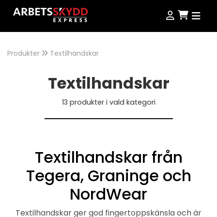
Produkter
Produkter
Textilhandskar
Textilhandskar
Produkter
Kampanjer
13
produkter i vald kategori
NordWear
Guider
Outlet
Köpvillkor
Textilhandskar från
Se alla produkter
Storleksguide
Tegera, Graninge och
NordWear
Jobba hos oss
Textilhandskar ger god fingertoppskänsla och är