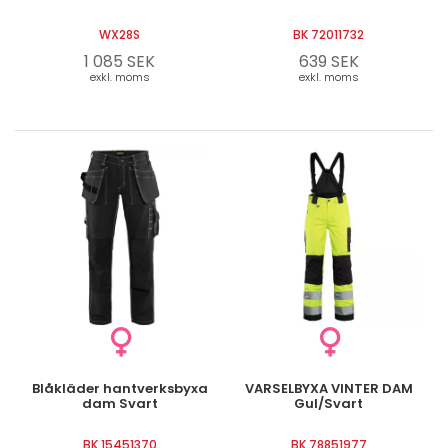
WX28S
BK 72011732
1 085 SEK
639 SEK
exkl. moms
exkl. moms
Blåkläder hantverksbyxa
VARSELBYXA VINTER DAM
dam Svart
Gul/Svart
BK 15451370
BK 78851977