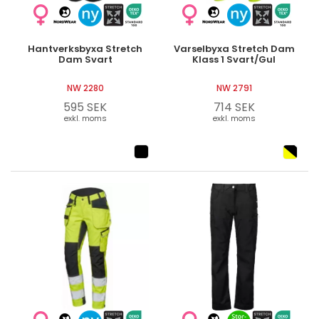
Logga in
Hantverksbyxa Stretch
Varselbyxa Stretch Dam
Dam Svart
Klass 1 Svart/Gul
NW 2280
NW 2791
Svenska
English
Dansk
595 SEK
714 SEK
exkl. moms
exkl. moms