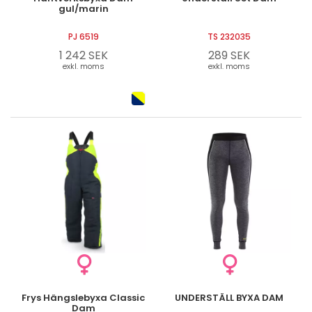
gul/marin
PJ 6519
TS 232035
1 242 SEK
289 SEK
exkl. moms
exkl. moms
Frys Hängslebyxa Classic
UNDERSTÄLL BYXA DAM
Dam