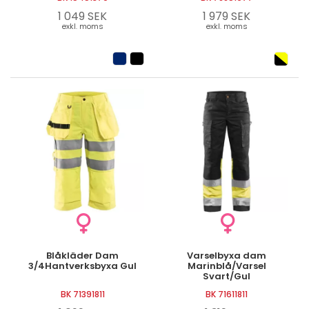
1 049 SEK
1 979 SEK
exkl. moms
exkl. moms
Blåkläder Dam
Varselbyxa dam
3/4Hantverksbyxa Gul
Marinblå/Varsel
Svart/Gul
BK 71391811
BK 71611811