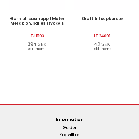
Garn till saxmopp 1 Meter
Skaft till sopborste
Meraklon, säljes styckvis
TJ 11103
LT 24001
394 SEK
42 SEK
exkl. moms
exkl. moms
Information
Guider
Köpvillkor