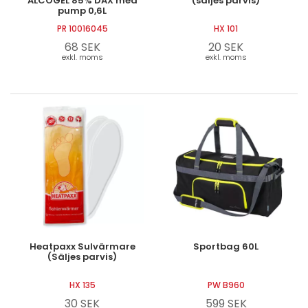
ALCOGEL 85% DAX med
(säljes parvis)
pump 0,6L
PR 10016045
HX 101
68 SEK
20 SEK
exkl. moms
exkl. moms
Heatpaxx Sulvärmare
Sportbag 60L
(Säljes parvis)
HX 135
PW B960
30 SEK
599 SEK