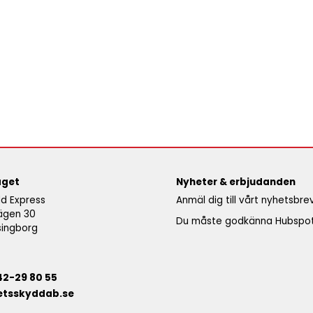
aget
Nyheter & erbjudanden
d Express
Anmäl dig till vårt nyhetsbr
ägen 30
Du måste godkänna Hubspot 
singborg
42-29 80 55
etsskyddab.se