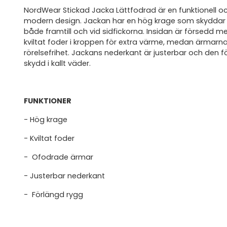
NordWear Stickad Jacka Lättfodrad är en funktionell
modern design. Jackan har en hög krage som skyddar 
både framtill och vid sidfickorna. Insidan är försedd m
kviltat foder i kroppen för extra värme, medan ärmarn
rörelsefrihet. Jackans nederkant är justerbar och den 
skydd i kallt väder.
FUNKTIONER
- Hög krage
- Kviltat foder
- Ofodrade ärmar
- Justerbar nederkant
- Förlängd rygg