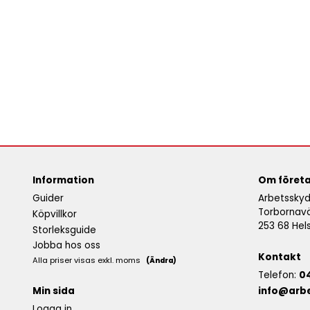
Information
Om föret
Guider
Arbetsskyd
Torbornav
Köpvillkor
253 68 Hel
Storleksguide
Jobba hos oss
Kontakt
Alla priser visas exkl. moms
(Ändra)
Telefon:
0
info@arb
Min sida
Logga in