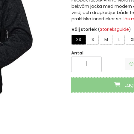
PRODUKTBESKRIVNING NordWear
Skyddskängor
bekväm jacka med modern d
HANDSKAR
Skyddsstövlar
vind, och dragkedjor både fr
Arbetshandskar
Skyddstofflor
praktiska innerfickor sa
Läs 
Montagehandskar
Sulor & Tillbeh
Textilhandskar
Välj storlek
(
Storleksguide
)
Vård & Kökssk
Doppadehandskar
Sportskor
Skärskyddshandskar
XS
S
M
L
X
Metatarsal Sk
Vinterhandskar
Vibrationshandskar
Antal
Svetshandskar
Läg