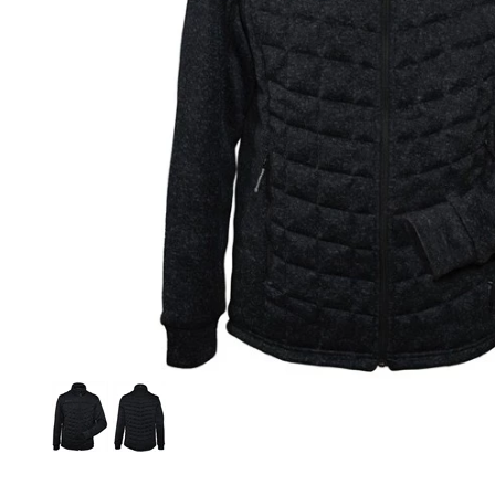
FÖRHÖJD SYNBARHET
SKYDDSUTRUSTNING
Hjälmar & Tillbehör
Hörselskydd
Skyddsglasögon
Skyddsmasker
Fallskydd
Se alla produkter
Första hjälpen