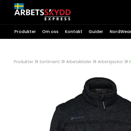
Produkter
Om oss
Kontakt
Guider
NordWea
ARBETSKLÄDER
Arbetsjackor
Produkter
Sortiment
Arbetskläder
Arbetsjackor
Arbetsbyxor
T-shirt & Tröjor
Fleece & Softshell
Kampanjer
Overaller
Regnkläder
NordWear
Underställ & Termokläde
Strumpor
Outlet
Kepsar & Mössor
Accessoarer
Profilkläder
ESD Kläder