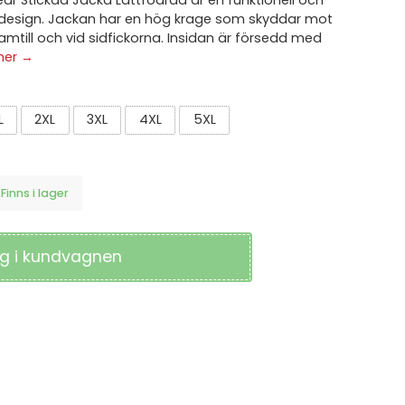
 Stickad Jacka Lättfodrad är en funktionell och
LAGERTILLBEHÖR
esign. Jackan har en hög krage som skyddar mot
Knivar & Säkerhetsknivar
amtill och vid sidfickorna. Insidan är försedd med
Verktyg
mer →
Övriga Produkter
ör
or
ECO PRODUKTER
L
2XL
3XL
4XL
5XL
yddssko
ECO Arbetskläder
ECO Skyddsskor
ECO Varselkläder
Finns i lager
g i kundvagnen