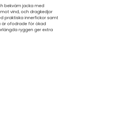
 och bekväm jacka med
mot vind, och dragkedjor
ed praktiska innerfickor samt
a är ofodrade för ökad
förlängda ryggen ger extra