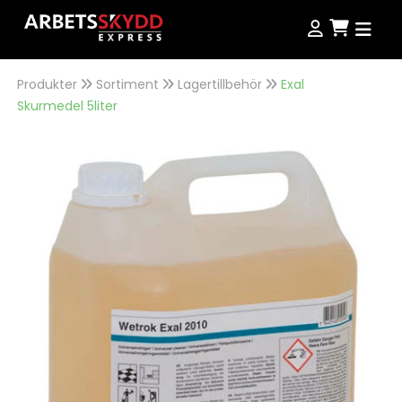
Produkter
Sortiment
Lagertillbehör
Exal
Produkter
Skurmedel 5liter
Produkter
Kampanjer
NordWear
Guider
Outlet
Köpvillkor
Se alla produkter
Storleksguide
Jobba hos oss