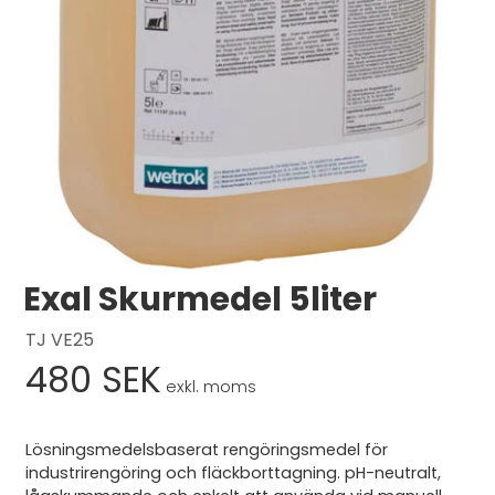
Logga in
Svenska
English
Dansk
Exal Skurmedel 5liter
TJ VE25
480 SEK
exkl. moms
Lösningsmedelsbaserat rengöringsmedel för
industrirengöring och fläckborttagning. pH-neutralt,