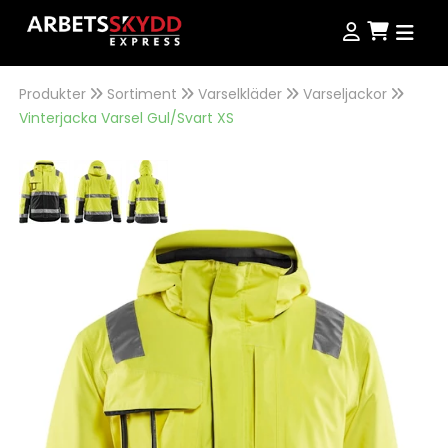
Produkter
Sortiment
Varselkläder
Varseljackor
Produkter
Vinterjacka Varsel Gul/Svart XS
Produkter
Kampanjer
NordWear
Guider
Outlet
Köpvillkor
Se alla produkter
Storleksguide
Jobba hos oss