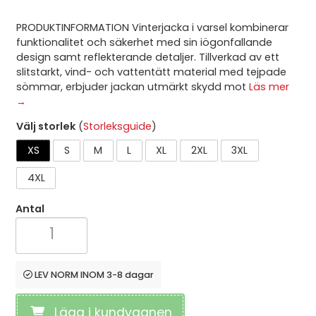
PRODUKTINFORMATION Vinterjacka i varsel kombinerar
funktionalitet och säkerhet med sin iögonfallande
design samt reflekterande detaljer. Tillverkad av ett
slitstarkt, vind- och vattentätt material med tejpade
sömmar, erbjuder jackan utmärkt skydd mot
Läs mer
→
Välj storlek
(
Storleksguide
)
XS
S
M
L
XL
2XL
3XL
4XL
Antal
LEV NORM INOM 3-8 dagar
Lägg i kundvagnen