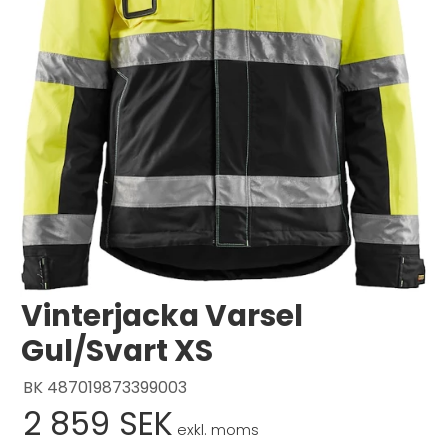
Logga in
Svenska
English
Dansk
Vinterjacka Varsel
Gul/Svart XS
BK 487019873399003
2 859 SEK
exkl. moms