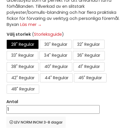
arbetsbyxa som är perfekt för att använda i tuffa
förhållanden. Tillverkad av en slitstark
polyester/bomulls-blandning och har flera praktiska
fickor för förvaring av verktyg och personliga föremål.
Byxan
Läs mer →
Välj storlek
(
Storleksguide
)
28" Regular
30" Regular
32" Regular
33" Regular
34" Regular
36" Regular
38" Regular
40" Regular
41" Regular
42" Regular
44" Regular
46" Regular
48" Regular
Antal
LEV NORM INOM 3-8 dagar