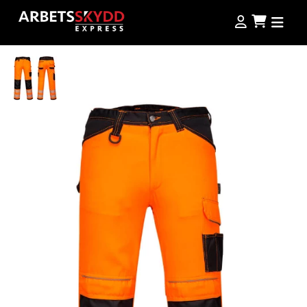
Produkter
Produkter
Kampanjer
NordWear
Guider
Outlet
Köpvillkor
Storleksguide
Se alla produkter
Jobba hos oss