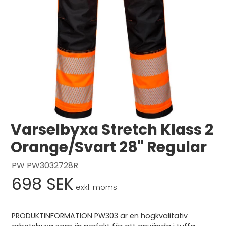
Logga in
Svenska
English
Dansk
Varselbyxa Stretch Klass 2
Orange/Svart 28" Regular
PW PW3032728R
698 SEK
exkl. moms
PRODUKTINFORMATION PW303 är en högkvalitativ