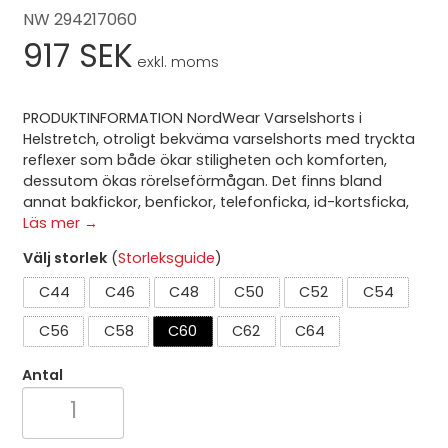
NW 294217060
917 SEK
exkl. moms
PRODUKTINFORMATION NordWear Varselshorts i
Helstretch, otroligt bekväma varselshorts med tryckta
reflexer som både ökar stiligheten och komforten,
dessutom ökas rörelseförmågan. Det finns bland
annat bakfickor, benfickor, telefonficka, id-kortsficka,
Läs mer →
Välj storlek
(
Storleksguide
)
C44
C46
C48
C50
C52
C54
C56
C58
C60
C62
C64
Antal