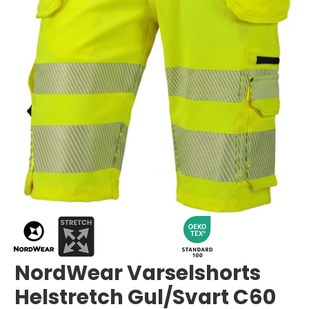
Logga in
Svenska
English
Dansk
NordWear Varselshorts
Helstretch Gul/Svart C60