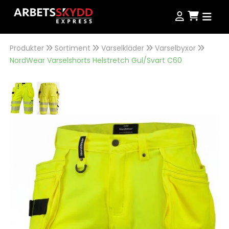
Produkter
Sortiment
Varselkläder
Varselbyxor
Produkter
NordWear Varselshorts Helstretch Gul/Svart C60
Produkter
Kampanjer
NordWear
Guider
Outlet
Köpvillkor
Se alla produkter
Storleksguide
Jobba hos oss