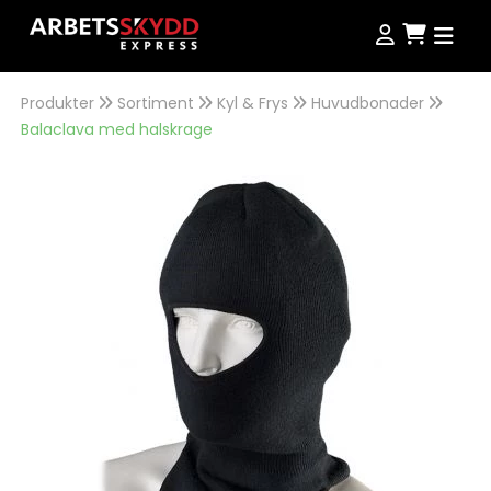
Produkter
Sortiment
Kyl & Frys
Huvudbonader
Produkter
Balaclava med halskrage
Produkter
Kampanjer
NordWear
Guider
Outlet
Köpvillkor
Se alla produkter
Storleksguide
Jobba hos oss