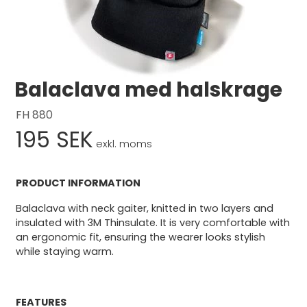
Logga in
Balaclava med halskrage
Svenska
English
Dansk
FH 880
195 SEK
exkl. moms
PRODUCT INFORMATION
Balaclava with neck gaiter, knitted in two layers and
insulated with 3M Thinsulate. It is very comfortable with
an ergonomic fit, ensuring the wearer looks stylish
while staying warm.
FEATURES