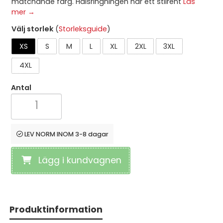
matchande färg. Halsringningen har ett stilrent
Läs
mer →
Välj storlek
(
Storleksguide
)
XS
S
M
L
XL
2XL
3XL
4XL
Antal
LEV NORM INOM 3-8 dagar
Lägg i kundvagnen
Produktinformation