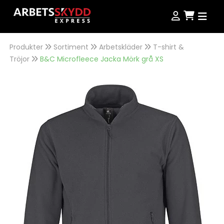
Produkter
Sortiment
Arbetskläder
T-shirt &
Produkter
Tröjor
B&C Microfleece Jacka Mörk grå XS
Produkter
Kampanjer
NordWear
Guider
Outlet
Köpvillkor
Se alla produkter
Storleksguide
Jobba hos oss