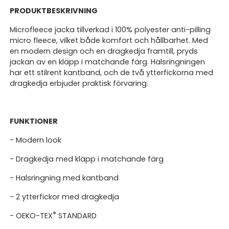
PRODUKTBESKRIVNING
Microfleece jacka tillverkad i 100% polyester anti-pilling
micro fleece, vilket både komfort och hållbarhet. Med
en modern design och en dragkedja framtill, pryds
jackan av en kläpp i matchande färg. Halsringningen
har ett stilrent kantband, och de två ytterfickorna med
dragkedja erbjuder praktisk förvaring.
FUNKTIONER
- Modern look
- Dragkedja med kläpp i matchande färg
- Halsringning med kantband
- 2 ytterfickor med dragkedja
®
- OEKO-TEX
STANDARD