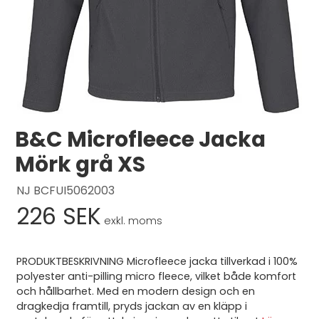
Logga in
Svenska
English
Dansk
B&C Microfleece Jacka
Mörk grå XS
NJ BCFUI5062003
226 SEK
exkl. moms
PRODUKTBESKRIVNING Microfleece jacka tillverkad i 100%
polyester anti-pilling micro fleece, vilket både komfort
och hållbarhet. Med en modern design och en
dragkedja framtill, pryds jackan av en kläpp i