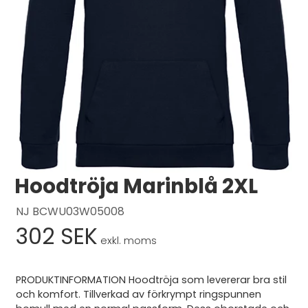
Logga in
Svenska
English
Dansk
Hoodtröja Marinblå 2XL
NJ BCWU03W05008
302 SEK
exkl. moms
PRODUKTINFORMATION Hoodtröja som levererar bra stil
och komfort. Tillverkad av förkrympt ringspunnen