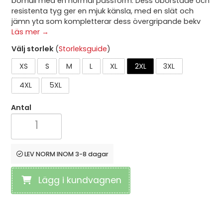
bomull med en normal passform. Dess oborstade och
resistenta tyg ger en mjuk känsla, med en slät och
jämn yta som kompletterar dess övergripande bekv
Läs mer →
Välj storlek
(
Storleksguide
)
XS
S
M
L
XL
2XL
3XL
4XL
5XL
Antal
LEV NORM INOM 3-8 dagar
Lägg i kundvagnen