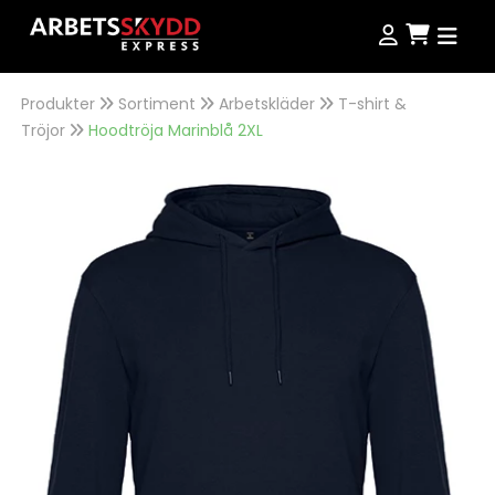
Produkter
Sortiment
Arbetskläder
T-shirt &
Produkter
Tröjor
Hoodtröja Marinblå 2XL
Produkter
Kampanjer
NordWear
Guider
Outlet
Köpvillkor
Se alla produkter
Storleksguide
Jobba hos oss