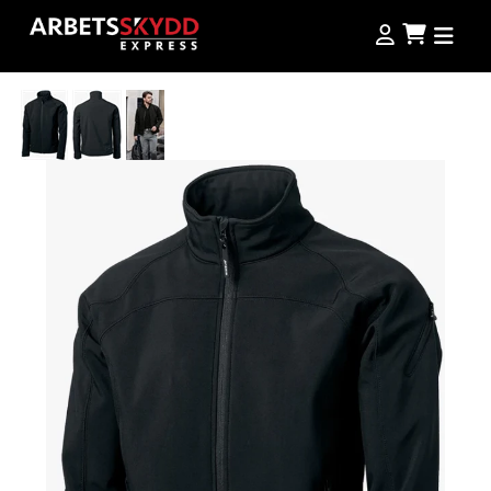
Produkter
Produkter
Kampanjer
NordWear
Guider
Outlet
Köpvillkor
Se alla produkter
Storleksguide
Jobba hos oss