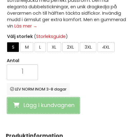
softshelljacka med perfekt passform. Den har
eleganta dubbelstickningar, en unik dragkedja på
överarmen och till hälften täckta sidfickor. Invändig
mudd i ärmslut ger extra komfort. Men en gummerad
vin
Läs mer →
Välj storlek
(
Storleksguide
)
S
M
L
XL
2XL
3XL
4XL
Antal
LEV NORM INOM 3-8 dagar
Lägg i kundvagnen
Produktinformation