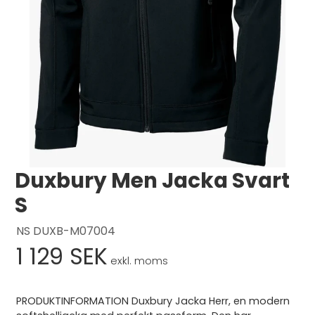
Logga in
Svenska
English
Dansk
Duxbury Men Jacka Svart
S
NS DUXB-M07004
1 129 SEK
exkl. moms
PRODUKTINFORMATION Duxbury Jacka Herr, en modern