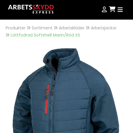
Produkter
Sortiment
Arbetskläder
Arbetsjackor
Produkter
Lättfodrad Softshell Marin/Röd XS
Produkter
Kampanjer
NordWear
Guider
Outlet
Köpvillkor
Se alla produkter
Storleksguide
Jobba hos oss