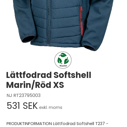
Logga in
Svenska
English
Dansk
Lättfodrad Softshell
Marin/Röd XS
NJ RT23795003
531 SEK
exkl. moms
PRODUKTINFORMATION Lättfodrad Softshell T237 -