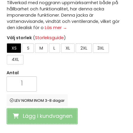
Tillverkad med noggrann uppmärksamhet både på
hållbarhet och funktionalitet, har denna acka
imponerande funktioner. Denna jacka är
vattenavvisande, vindtät och ventilerande, vilket gör
den idealisk för o
Läs mer →
Välj storlek
(
Storleksguide
)
XS
S
M
L
XL
2XL
3XL
4XL
Antal
LEV NORM INOM 3-8 dagar
Lägg i kundvagnen