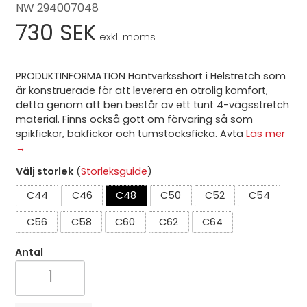
NW 294007048
730 SEK
exkl. moms
PRODUKTINFORMATION Hantverksshort i Helstretch som
är konstruerade för att leverera en otrolig komfort,
detta genom att ben består av ett tunt 4-vägsstretch
material. Finns också gott om förvaring så som
spikfickor, bakfickor och tumstocksficka. Avta
Läs mer
→
Välj storlek
(
Storleksguide
)
C44
C46
C48
C50
C52
C54
C56
C58
C60
C62
C64
Antal