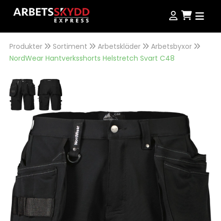
Produkter
Sortiment
Arbetskläder
Arbetsbyxor
Produkter
NordWear Hantverksshorts Helstretch Svart C48
Produkter
Kampanjer
NordWear
Guider
Outlet
Köpvillkor
Se alla produkter
Storleksguide
Jobba hos oss