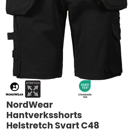
Logga in
Svenska
English
Dansk
NordWear
Hantverksshorts
Helstretch Svart C48