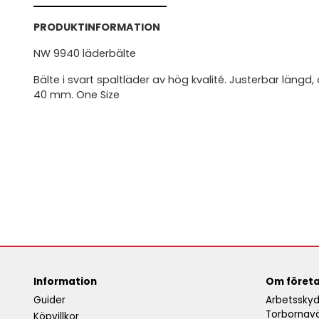
PRODUKTINFORMATION
NW 9940 läderbälte
Bälte i svart spaltläder av hög kvalité. Justerbar längd,
40 mm. One Size
Information
Om föret
Guider
Arbetsskyd
Torbornav
Köpvillkor