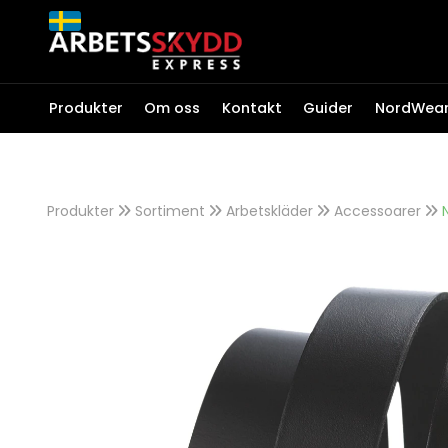
Produkter
Om oss
Kontakt
Guider
NordWea
ARBETSKLÄDER
Arbetsjackor
Produkter
Sortiment
Arbetskläder
Accessoarer
Arbetsbyxor
T-shirt & Tröjor
Fleece & Softshell
Kampanjer
Overaller
Regnkläder
NordWear
Underställ & Termokläde
Strumpor
Outlet
Kepsar & Mössor
Accessoarer
Profilkläder
ESD Kläder