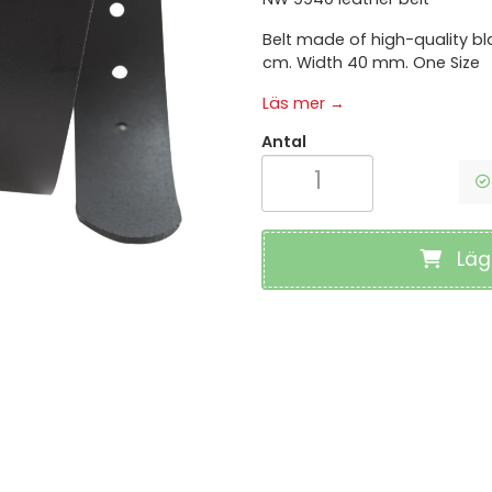
Skyddskängor
HANDSKAR
Belt made of high-quality blac
Skyddsstövlar
Arbetshandskar
cm. Width 40 mm. One Size
Skyddstofflor
Montagehandskar
Sulor & Tillbeh
Textilhandskar
Läs mer →
Vård & Kökssk
Doppadehandskar
Sportskor
Skärskyddshandskar
Antal
Metatarsal Sk
Vinterhandskar
Vibrationshandskar
Svetshandskar
Läg