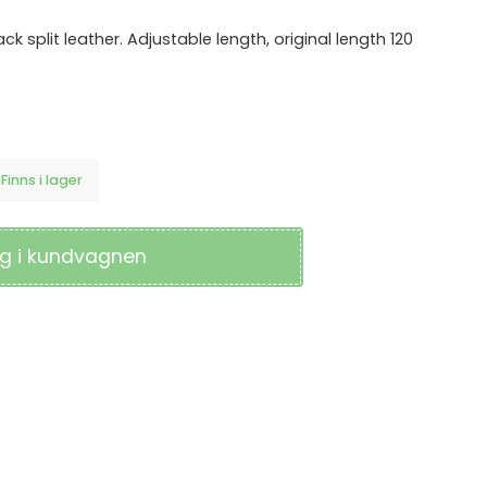
LAGERTILLBEHÖR
Knivar & Säkerhetsknivar
k split leather. Adjustable length, original length 120
Verktyg
Övriga Produkter
ör
or
ECO PRODUKTER
yddssko
ECO Arbetskläder
ECO Skyddsskor
Finns i lager
ECO Varselkläder
g i kundvagnen