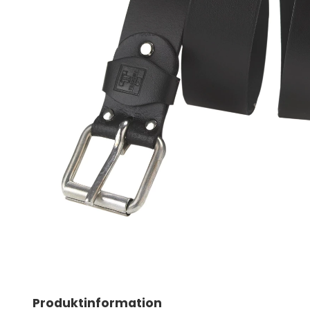
FÖRHÖJD SYNBARHET
SKYDDSUTRUSTNING
Hjälmar & Tillbehör
Hörselskydd
Skyddsglasögon
Skyddsmasker
Fallskydd
Se alla produkter
Första hjälpen
Produktinformation